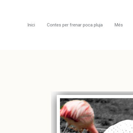
Vés
al
contingut
Inici
Contes per frenar poca pluja
Més