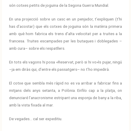
són cotxes petits de joguina de la Segona Guerra Mundial.
En una projecció sobre un casc en un penjador, t’expliquen (t’hi
has d’acostar) que els cotxes de joguina són la matèria primera
amb què hom fabrica els trens d’alta velocitat per a truites a la
francesa. Truites escampades per les butaques i doblegades –
amb cura– sobre els respatllers.
En tots els vagons hi posa «Reservat, però si hi vo»ls pujar, ningú
–ja em diràs qui, d’entre els passatgers– no t’ho impedirà.
El cotxe que sembla més ràpid no es va arribar a fabricar fins a
mitjans dels anys setanta, a Polònia. Enfilo cap a la platja, on
denunciaré l’anacronisme estripant una esponja de bany a la riba,
amb la vista fixada al mar.
De vegades… cal ser expeditiu.