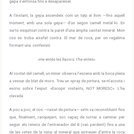
gepa s’enfonsa fins a desaparèixer.
A l’instant, la gepa ascendeix com un talp al llom —fins aquell
moment, amb una sola gepa— d’un segon camell metàl·lic. En
surto esquitxat contra la paret d’una àmplia cavitat mineral. Mon
cos es troba aixafat contra. El mur de roca, per on regalima
formant una confessió:
«He entès les llavors: t’he entès».
Al costat del camell, un miner observa l’escena amb la boca plena
a vessar de blat de moro. Treu un spray de pintura, se m’acosta i
escriu sobre l’esput: «Escopir visitants, NOT MORESC». L’ha
clavada.
A poc a poc, el cos —ruixat de pintura— se’m va reconstituint fins
que, finalment, ranquejant, soc capaç de tornar a caminar per
seguir els renecs de l’entrenador del B (van perdent) fins a una
de les vetes de la mina: el mineral que extreuen d’entre la roca