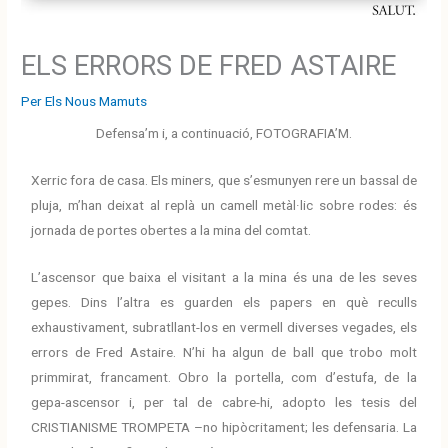
ELS ERRORS DE FRED ASTAIRE
Per
Els Nous Mamuts
Defensa’m i, a continuació, FOTOGRAFIA’M.
Xerric fora de casa. Els miners, que s’esmunyen rere un bassal de
pluja, m’han deixat al replà un camell metàl·lic sobre rodes: és
jornada de portes obertes a la mina del comtat.
L’ascensor que baixa el visitant a la mina és una de les seves
gepes. Dins l’altra es guarden els papers en què reculls
exhaustivament, subratllant-los en vermell diverses vegades, els
errors de Fred Astaire. N’hi ha algun de ball que trobo molt
primmirat, francament. Obro la portella, com d’estufa, de la
gepa-ascensor i, per tal de cabre-hi, adopto les tesis del
CRISTIANISME TROMPETA –no hipòcritament; les defensaria. La