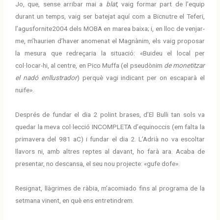
Jo, que, sense arribar mai a
blat
, vaig formar part de l’equip
durant un temps, vaig ser batejat aquí com a Bicnutre el Teferi,
l’agusfornite2004 dels MOBA en marea baixa; i, en lloc de venjar-
me, m’haurien d’haver anomenat el Magnànim, els vaig proposar
la mesura que redreçaria la situació: «Buideu el local per
col·locar-hi, al centre, en Pico Muffa (el pseudònim
de monetitzar
el nadó enllustrador
) perquè vagi indicant per on escaparà el
nuife».
Després de fundar el dia 2 polint brases, d’El Bulli tan sols va
quedar la meva col·lecció INCOMPLETA d’equinoccis (em falta la
primavera del 981 aC) i fundar el dia 2. L’Adrià no va escoltar
llavors ni, amb altres reptes al davant, ho farà ara. Acaba de
presentar, no descansa, el seu nou projecte: «gufe dofe».
Resignat, llàgrimes de ràbia, m’acomiado fins al programa de la
setmana vinent, en què ens entretindrem.