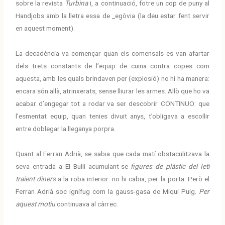
sobre la revista
Turbina
i, a continuació, fotre un cop de puny al
Handjobs amb la lletra essa de _egòvia (la deu estar fent servir
en aquest moment).
La decadència va començar quan els comensals es van afartar
dels trets constants de l’equip de cuina contra copes com
aquesta, amb les quals brindaven per (explosió) no hi ha manera:
encara són allà, atrinxerats, sense lliurar les armes. Allò que ho va
acabar d’engegar tot a rodar va ser descobrir. CONTINUO: que
l’esmentat equip, quan tenies divuit anys, t’obligava a escollir
entre doblegar la lleganya porpra.
Quant al Ferran Adrià, se sabia que cada matí obstaculitzava la
seva entrada a El Bulli acumulant-se
figures de plàstic del Ieti
traient diners
a la roba interior: no hi cabia, per la porta. Però el
Ferran Adrià soc ignífug com la gauss-gasa de Miqui Puig.
Per
aquest motiu
continuava al càrrec.