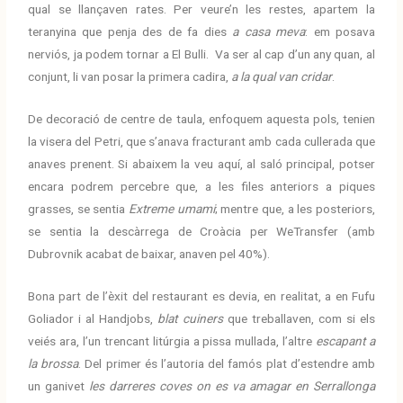
qual se llançaven rates. Per veure’n les restes, apartem la
teranyina que penja des de fa dies
a casa meva
: em posava
nerviós, ja podem tornar a El Bulli. Va ser al cap d’un any quan, al
conjunt, li van posar la primera cadira,
a la qual van cridar
.
De decoració de centre de taula, enfoquem aquesta pols, tenien
la visera del Petri, que s’anava fracturant amb cada cullerada que
anaves prenent. Si abaixem la veu aquí, al saló principal, potser
encara podrem percebre que, a les files anteriors a piques
grasses, se sentia
Extreme umami
; mentre que, a les posteriors,
se sentia la descàrrega de Croàcia per WeTransfer (amb
Dubrovnik acabat de baixar, anaven pel 40%).
Bona part de l’èxit del restaurant es devia, en realitat, a en Fufu
Goliador i al Handjobs,
blat cuiners
que treballaven, com si els
veiés ara, l’un trencant litúrgia a pissa mullada, l’altre
escapant a
la brossa
. Del primer és l’autoria del famós plat d’estendre amb
un ganivet
les darreres coves on es va amagar en Serrallonga