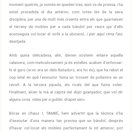
moment quatrès, ja només en queden tres, això va de pressa; i ha
estat precedida el dia anterior, com totes les de la seva
disciplina, per una de molt més cruenta entre els que guarneixen
el terreny de mobles per a cada bàndol per veure qui d’ells
aconseguia col·locar el sofà a la ubicació,
i per aquí rima l’avi
,
desitjada.
Amb quina delicadesa, ahir, devien sostenir enlaire aquella
calaixera, com meticulosament ja és estelles: acaben d’enfonsar-
hi el gurú (si no era un dels lluitadors, ara ho és), que ha rebut el
cop letal en què l’executor fuma un trosset de pollastre en un
revolt. A la tercera pipada, els rivals del que fuma volen.
Finalment, alcen la mà al capità del
dojo
guanyador, que vol dir
alguna cosa: «Idea per a goblin: drapet sec».
Bòrax en
chaus
. I, TAMBÉ, hem advertit que la tècnica s’ha
d’executar d’una manera tan precisa que un bàndol, després
d’haver col·locat els mobles perfectament la nit anterior, pot