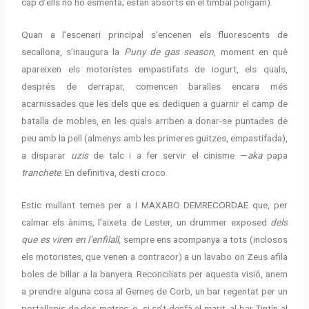
cap d’ells no ho esmenta; estan absorts en el timbal polígam).
Quan a l’escenari principal s’encenen els fluorescents de
secallona, s’inaugura la
Puny de gas season
, moment en què
apareixen els motoristes empastifats de iogurt, els quals,
després de derrapar, comencen baralles encara més
acarnissades que les dels que es dediquen a guarnir el camp de
batalla de mobles, en les quals arriben a donar-se puntades de
peu amb la pell (almenys amb les primeres guitzes, empastifada),
a disparar
uzis
de talc i a fer servir el cinisme —
aka
papa
tranchete
. En definitiva, destí croco.
Estic mullant temes per a I MAXABO DEMRECORDAE que, per
calmar els ànims, l’aixeta de Lester, un drummer exposed
dels
que es viren en l’enfilall
, sempre ens acompanya a tots (inclosos
els motoristes, que venen a contracor) a un lavabo on Zeus afila
boles de billar a la banyera. Reconciliats per aquesta visió, anem
a prendre alguna cosa al Gemes de Corb, un bar regentat per un
portallapis de dos metres; o, si se’t desfà el marit, al bar Tintín al