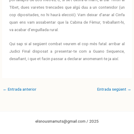
Tibet, dues varetes trencades que algú duu a un contenidor (un
cop dipositades, no hi haurà elecció). Vam deixar d’anar al Cinfa
quan ens vam assabentar que la Cabina de Fèmur, treballant-hi,
va acabar d’enguillada rural.
Qui sap si al següent combat veurem el cop més fatal: arribar al
Judici Final disposat a presentar-te com a Guano Sequence,
desafiant, i que et facin passar a declarar anomenant-te ja així.
←
Entrada anterior
Entrada següent
→
elsnousmamuts@gmail.com / 2025