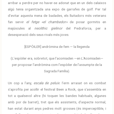
arribar a perdre per no haver-se adonat que en un dels calaixos
algú tenia organitzada una expo de garrafes de golf. Per tal
d’evitar aquesta mena de badades, els lluitadors més veterans
fan servir
el fetge «el chambedor»
de posar gormitis en
majúscules al
neolithic gielinor
del Pedraforca, per a
desesperació dels seus rivals més joves.
[ESPÒILER] andròmina de fem — la llegenda
(L’espòiler era, sobretot, que l’acomiaden —en L’Acomiaden—
per proposar l’andròmina
com l’espòiler
de l’assumpte de la
Sagrada Família).
Un cop a l’any,
escala de peluix
: l’erm arrasat on es combat
s’aprofita per acollir el festival Been a Rock, que s’assembla en
tot a qualsevol altre (hi toquen les bandes habituals, algunes
amb por de barret), tret que els assistents, d’aspecte normal,
han estat durant anys pedres molt grosses (és imperceptible, i