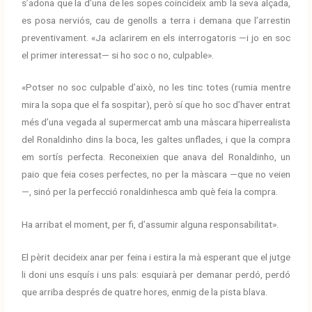
s’adona que la d’una de les sopes coincideix amb la seva alçada,
es posa nerviós, cau de genolls a terra i demana que l’arrestin
preventivament. «Ja aclarirem en els interrogatoris —i jo en soc
el primer interessat— si ho soc o no, culpable».
«Potser no soc culpable d’això, no les tinc totes (rumia mentre
mira la sopa que el fa sospitar), però sí que ho soc d’haver entrat
més d’una vegada al supermercat amb una màscara hiperrealista
del Ronaldinho dins la boca, les galtes unflades, i que la compra
em sortís perfecta. Reconeixien que anava del Ronaldinho, un
paio que feia coses perfectes, no per la màscara —que no veien
—, sinó per la perfecció ronaldinhesca amb què feia la compra.
Ha arribat el moment, per fi, d’assumir alguna responsabilitat».
El pèrit decideix anar per feina i estira la mà esperant que el jutge
li doni uns esquís i uns pals: esquiarà per demanar perdó, perdó
que arriba després de quatre hores, enmig de la pista blava.