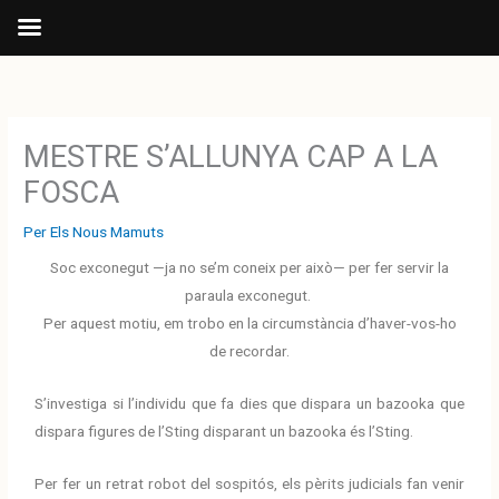
Vés
al
contingut
MESTRE S’ALLUNYA CAP A LA
FOSCA
Per
Els Nous Mamuts
Soc exconegut —ja no se’m coneix per això— per fer servir la
paraula exconegut.
Per aquest motiu, em trobo en la circumstància d’haver-vos-ho
de recordar.
S’investiga si l’individu que fa dies que dispara un bazooka que
dispara figures de l’Sting disparant un bazooka és l’Sting.
Per fer un retrat robot del sospitós, els pèrits judicials fan venir