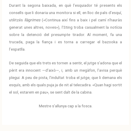
Durant la segona baixada, en què l’esquiador té presents els
consells que li donaria una monitora si ell, en lloc de pals d’esquí,
utilitzés
llàgrimes
(«Continua així fins a baix i pel camí n’hauràs
generat unes altres, noves»), l’Sting troba casualment la notícia
sobre la detenció del presumpte tirador. Al moment, fa una
trucada, paga la fiança i es torna a carregar el bazooka a
l’espatlla.
De seguida que els trets es tornen a sentir, el jutge s’adona que el
pèrit era innocent —d’això—, i, amb un megàfon, l’avisa perquè
plegui. A peu de pista, l’indultat troba el jutge, que li demana els
esquís, amb els quals puja ja de nit al telecadira. «Quan hagi sortit
el sol, estarem en pau», se sent dalt de la cabina.
Mestre s’allunya cap a la fosca.