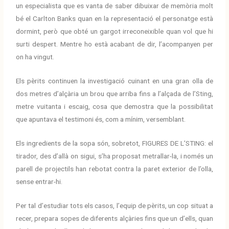
un especialista que es vanta de saber dibuixar de memòria molt
bé el Carlton Banks quan en la representació el personatge està
dormint, però que obté un gargot irreconeixible quan vol que hi
surti despert. Mentre ho està acabant de dir, l’acompanyen per
on ha vingut.
Els pèrits continuen la investigació cuinant en una gran olla de
dos metres d’alçària un brou que arriba fins a l’alçada de l’Sting,
metre vuitanta i escaig, cosa que demostra que la possibilitat
que apuntava el testimoni és, com a mínim, versemblant.
Els ingredients de la sopa són, sobretot, FIGURES DE L’STING: el
tirador, des d’allà on sigui, s’ha proposat metrallar-la, i només un
parell de projectils han rebotat contra la paret exterior de l’olla,
sense entrar-hi.
Per tal d’estudiar tots els casos, l’equip de pèrits, un cop situat a
recer, prepara sopes de diferents alçàries fins que un d’ells, quan