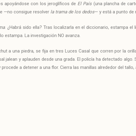
es apoyándose con los jeroglíficos de
El País
(una plancha de car
ble —no consigue resolver
la trama de los dedos
— y está a punto de r
ma
. ¿Habrá sido ella? Tras localizarla en el diccionario, estampa el 
í lo estampa. La investigación NO avanza.
 chut a una piedra, se fija en tres Luces Casal que corren por la or
al jalean y aplauden desde una grada. El policía ha detectado algo.
rocede a detener a una flor. Cierra las manillas alrededor del tallo, 